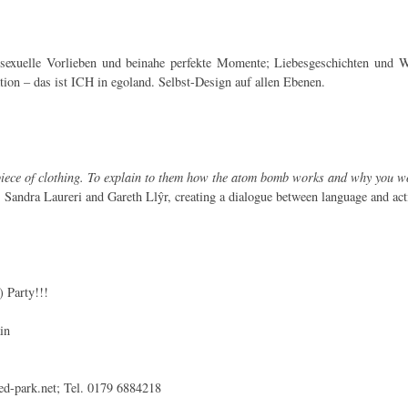
 sexuelle Vorlieben und beinahe perfekte Momente; Liebesgeschichten und W
ion – das ist ICH in egoland. Selbst-Design auf allen Ebenen.
 piece of clothing. To explain to them how the atom bomb works and why you wou
 Sandra Laureri and Gareth Llŷr, creating a dialogue between language and act
 Party!!!
in
red-park.net; Tel. 0179 6884218