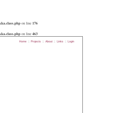
kka.class.php
176
on line
kka.class.php
463
on line
Home
::
Projects
::
About
::
Links
::
Login