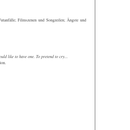
utanfälle; Filmszenen und Songzeilen; Ängste und
ld like to have one. To pretend to cry...
ion.