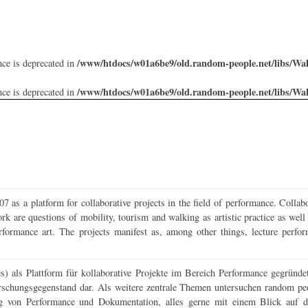
/www/htdocs/w01a6be9/old.random-people.net/libs/Wa
nce is deprecated in
/www/htdocs/w01a6be9/old.random-people.net/libs/Wa
nce is deprecated in
as a platform for collaborative projects in the field of performance. Collabo
k are questions of mobility, tourism and walking as artistic practice as wel
erformance art. The projects manifest as, among other things, lecture perfor
 als Plattform für kollaborative Projekte im Bereich Performance gegründe
rschungsgegenstand dar. Als weitere zentrale Themen untersuchen random p
g von Performance und Dokumentation, alles gerne mit einem Blick auf di