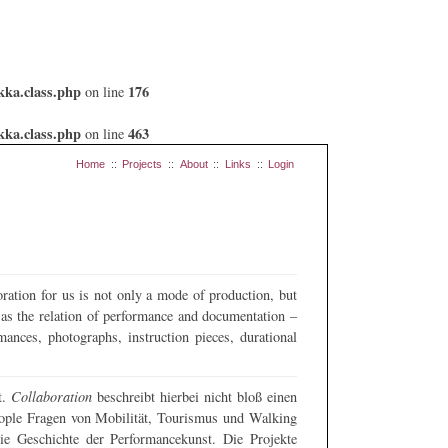
kka.class.php
176
on line
kka.class.php
463
on line
Home
::
Projects
::
About
::
Links
::
Login
ration for us is not only a mode of production, but
l as the relation of performance and documentation –
mances, photographs, instruction pieces, durational
t.
Collaboration
beschreibt hierbei nicht bloß einen
eople Fragen von Mobilität, Tourismus und Walking
e Geschichte der Performancekunst. Die Projekte